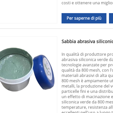
costi e ottenere una miglio
Per saperne di più
Sabbia abrasiva silicon
In qualità di produttore pr
abrasiva siliconica verde d
tecnologie avanzate per pro
qualità da 800 mesh, con l'
materiali abrasivi di alta q
800 mesh è ampiamente utili
metalli, la produzione del v
particelle fini e una distri
un effetto di macinazione e
siliconica verde da 800 mesh
temperature, resistenza all
eccellenti nell'uso a lungo