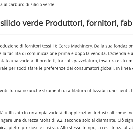
 al carburo di silicio verde
ilicio verde Produttori, fornitori, fab
roduzione di fornitori tessili è Ceres Machinery. Dalla sua fondazi
 la facilità di comunicazione prima e dopo la vendita. L'azienda è a
ato una varietà di prodotti, tra cui spazzolatura, tosatura e strument
ale per soddisfare le preferenze dei consumatori globali. In linea c
ti, forniamo anche strumenti di affilatura utilizzabili dai clienti. L
ità utilizzato in un'ampia varietà di applicazioni industriali come mo
ngere una durezza Mohs di 9,2, seconda solo al diamante. Ciò signif
a, pietre preziose e così via. Allo stesso tempo, la resistenza all'a