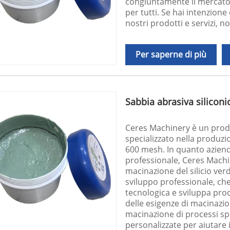
congiuntamente il mercato e
per tutti. Se hai intenzione
nostri prodotti e servizi, n
Per saperne di più
Sabbia abrasiva silicon
Ceres Machinery è un produ
specializzato nella produzi
600 mesh. In quanto azien
professionale, Ceres Machi
macinazione del silicio ver
sviluppo professionale, c
tecnologica e sviluppa prodot
delle esigenze di macinazion
macinazione di processi spe
personalizzate per aiutare i 