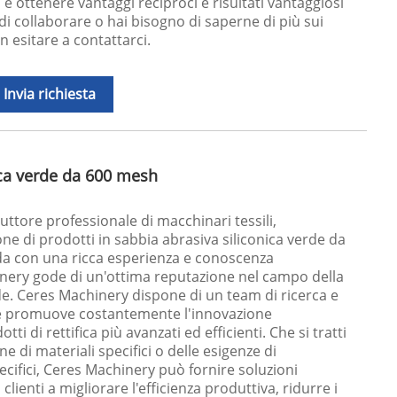
 ottenere vantaggi reciproci e risultati vantaggiosi
 di collaborare o hai bisogno di saperne di più sui
on esitare a contattarci.
Invia richiesta
ica verde da 600 mesh
ttore professionale di macchinari tessili,
one di prodotti in sabbia abrasiva siliconica verde da
da con una ricca esperienza e conoscenza
nery gode di un'ottima reputazione nel campo della
de. Ceres Machinery dispone di un team di ricerca e
he promuove costantemente l'innovazione
ti di rettifica più avanzati ed efficienti. Che si tratti
e di materiali specifici o delle esigenze di
cifici, Ceres Machinery può fornire soluzioni
clienti a migliorare l'efficienza produttiva, ridurre i