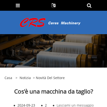
Casa
>
Notizia
>
Novità Del Settore
Cos'è una macchina da taglio?
●
2024-09-23
●
2
●
Lasciami un messaggio